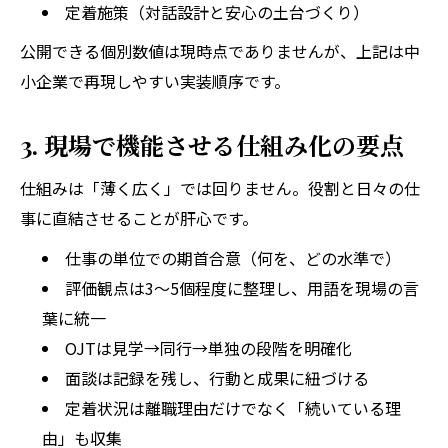
定着施策（対話設計と安心の土台づくり）
公開できる個別数値は現時点でありませんが、上記は中
小企業で再現しやすい実装順序です。
3. 現場で機能させる仕組み化の要点
仕組みは「薄く広く」では回りません。役割と日々の仕
事に直結させることが肝心です。
仕事の単位での期首合意（何を、どの水準で）
評価観点は3〜5個程度に整理し、用語を現場の言
葉に統一
OJTは見学→同行→単独の段階を明確化
面談は記録を残し、行動と成果に紐づける
定着状況は離職理由だけでなく「続いている理
由」も収集